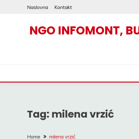
Skip
Naslovna
Kontakt
to
content
NGO INFOMONT, B
Tag:
milena vrzić
Home
milena vrzić