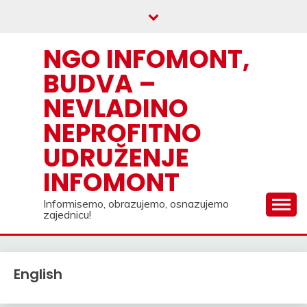
Skip
to
content
NGO INFOMONT,
BUDVA –
NEVLADINO
NEPROFITNO
UDRUŽENJE
INFOMONT
Informisemo, obrazujemo, osnazujemo
zajednicu!
English