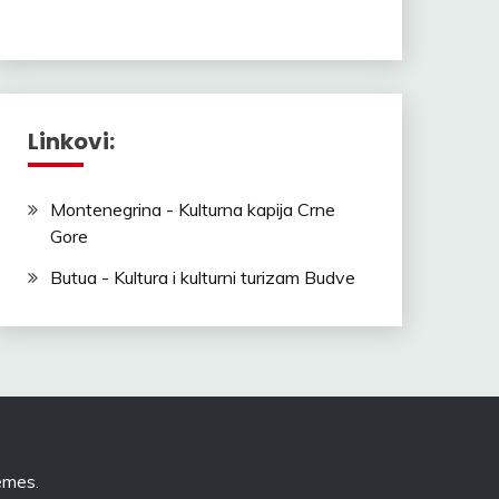
Linkovi:
Montenegrina - Kulturna kapija Crne
Gore
Butua - Kultura i kulturni turizam Budve
emes
.