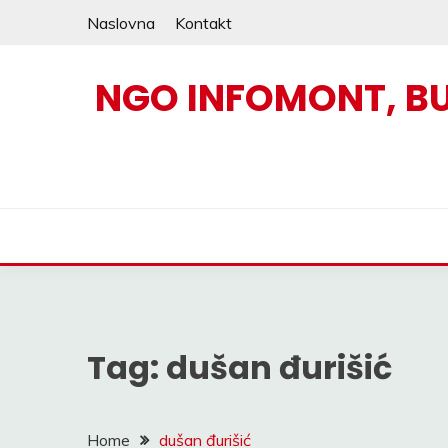
Skip
Naslovna
Kontakt
to
content
NGO INFOMONT, B
Tag:
dušan đurišić
Home
dušan đurišić