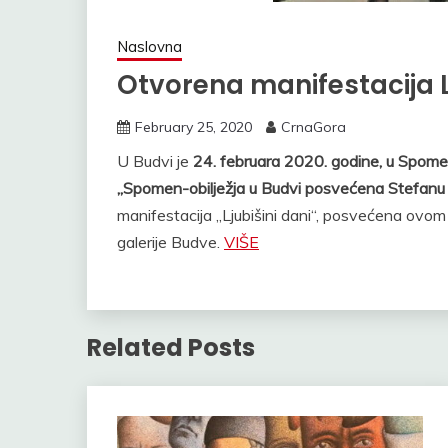
Naslovna
Otvorena manifestacija L
February 25, 2020
CrnaGora
U Budvi je
24. februara 2020. godine, u Spome
„Spomen-obilježja u Budvi posvećena Stefanu M
manifestacija „Ljubišini dani“, posvećena ovo
galerije Budve.
VIŠE
Related Posts