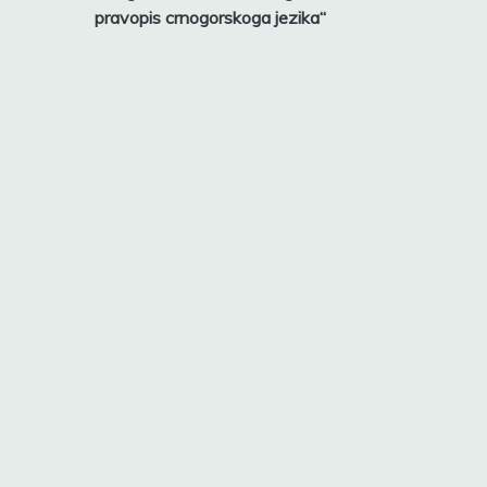
navigation
pravopis crnogorskoga jezika“