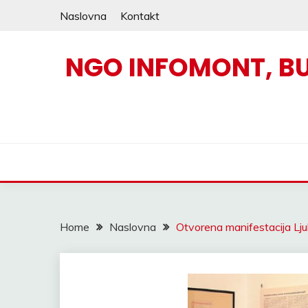
Skip
Naslovna
Kontakt
to
content
NGO INFOMONT, B
Home
Naslovna
Otvorena manifestacija Ljub