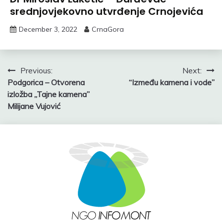
srednjovjekovno utvrđenje Crnojevića
December 3, 2022
CrnaGora
Post
Previous:
Next:
Podgorica – Otvorena
“Između kamena i vode”
navigation
izložba ,,Tajne kamena”
Milijane Vujović