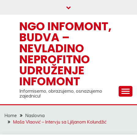
Skip
to
content
NGO INFOMONT,
BUDVA –
NEVLADINO
NEPROFITNO
UDRUŽENJE
INFOMONT
Informisemo, obrazujemo, osnazujemo
zajednicu!
Home
Naslovna
Maša Vlaović – Intervju sa Ljiljanom Kolundžić