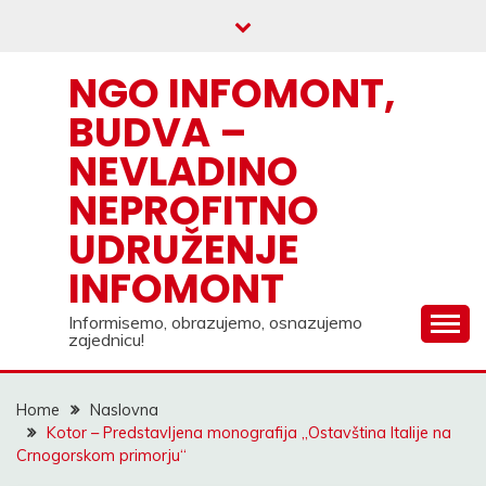
Skip
to
content
NGO INFOMONT,
BUDVA –
NEVLADINO
NEPROFITNO
UDRUŽENJE
INFOMONT
Informisemo, obrazujemo, osnazujemo
zajednicu!
Home
Naslovna
Kotor – Predstavljena monografija „Ostavština Italije na
Crnogorskom primorju“