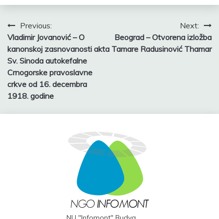
Post
Previous:
Next:
Vladimir Jovanović – O
Beograd – Otvorena izložba
navigation
kanonskoj zasnovanosti akta
Tamare Radusinović Thamar
Sv. Sinoda autokefalne
Crnogorske pravoslavne
crkve od 16. decembra
1918. godine
NU "Infomont" Budva