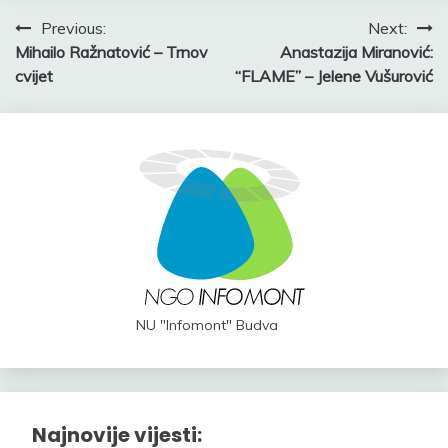
Post
Previous:
Next:
Mihailo Ražnatović – Trnov
Anastazija Miranović:
navigation
cvijet
“FLAME” – Jelene Vušurović
NU "Infomont" Budva
Najnovije vijesti: