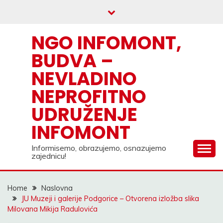
Skip
to
content
NGO INFOMONT,
BUDVA –
NEVLADINO
NEPROFITNO
UDRUŽENJE
INFOMONT
Informisemo, obrazujemo, osnazujemo
zajednicu!
Home
Naslovna
JU Muzeji i galerije Podgorice – Otvorena izložba slika
Milovana Mikija Radulovića