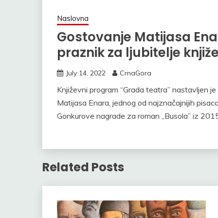
Naslovna
Gostovanje Matijasa Enar
praznik za ljubitelje knjiž
July 14, 2022
CrnaGora
Književni program “Grada teatra” nastavljen je
Matijasa Enara, jednog od najznačajnijih pisac
Gonkurove nagrade za roman „Busola” iz 2015
Related Posts