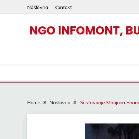
Skip
Naslovna
Kontakt
to
content
NGO INFOMONT, B
Home
Naslovna
Gostovanje Matijasa Enara n