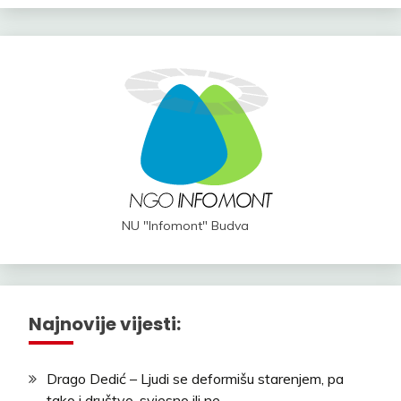
NU "Infomont" Budva
Najnovije vijesti:
Drago Dedić – Ljudi se deformišu starenjem, pa
tako i društvo, svjesno ili ne