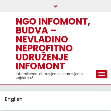
Skip
to
content
NGO INFOMONT,
BUDVA –
NEVLADINO
NEPROFITNO
UDRUŽENJE
INFOMONT
Informisemo, obrazujemo, osnazujemo
zajednicu!
English