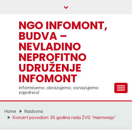
Skip
to
content
NGO INFOMONT,
BUDVA –
NEVLADINO
NEPROFITNO
UDRUŽENJE
INFOMONT
Informisemo, obrazujemo, osnazujemo
zajednicu!
Home
Naslovna
Koncert povodom 35 godina rada ŽVG “Harmonija”