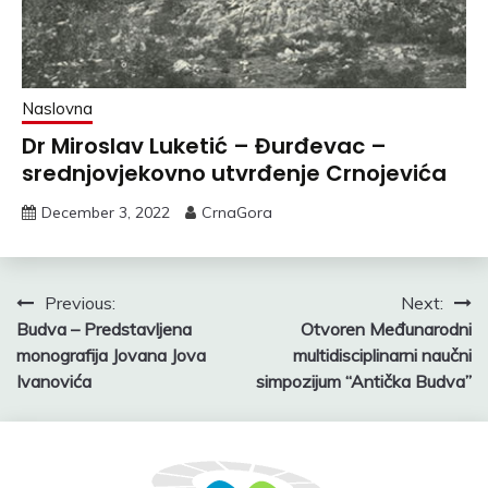
Naslovna
Dr Miroslav Luketić – Đurđevac –
srednjovjekovno utvrđenje Crnojevića
December 3, 2022
CrnaGora
Post
Previous:
Next:
Budva – Predstavljena
Otvoren Međunarodni
navigation
monografija Jovana Jova
multidisciplinarni naučni
Ivanovića
simpozijum “Antička Budva”