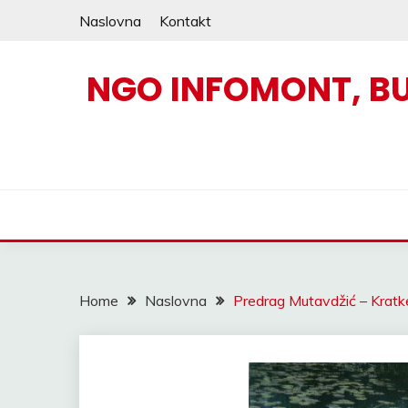
Skip
Naslovna
Kontakt
to
content
NGO INFOMONT, B
Home
Naslovna
Predrag Mutavdžić – Kratke 