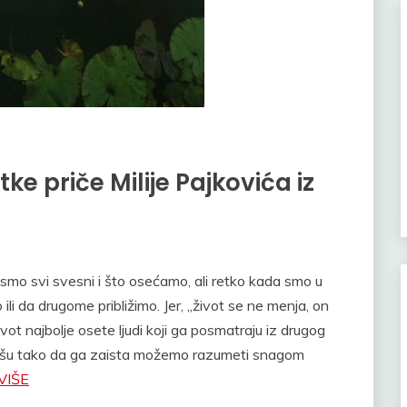
e priče Milije Pajkovića iz
a smo svi svesni i što osećamo, ali retko kada smo u
ili da drugome približimo. Jer, „život se ne menja, on
ot najbolje osete ljudi koji ga posmatraju iz drugog
opišu tako da ga zaista možemo razumeti snagom
VIŠE