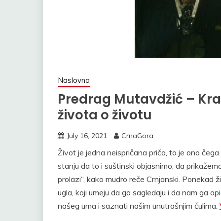
Naslovna
Predrag Mutavdžić – Kratk
života o životu
July 16, 2021
CrnaGora
Život je jedna neispričana priča, to je ono čeg
stanju da to i suštinski objasnimo, da prikažemo 
prolazi“, kako mudro reče Crnjanski. Ponekad živ
ugla, koji umeju da ga sagledaju i da nam ga 
našeg uma i saznati našim unutrašnjim čulima.