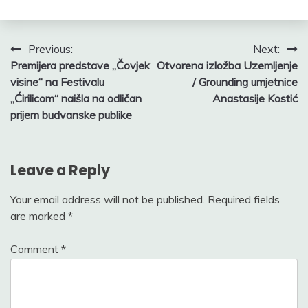
Post
Previous:
Next:
Premijera predstave „Čovjek
Otvorena izložba Uzemljenje
navigation
visine“ na Festivalu
/ Grounding umjetnice
„Ćirilicom“ naišla na odličan
Anastasije Kostić
prijem budvanske publike
Leave a Reply
Your email address will not be published.
Required fields
are marked
*
Comment
*