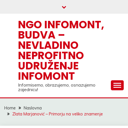
Skip
to
content
NGO INFOMONT,
BUDVA –
NEVLADINO
NEPROFITNO
UDRUŽENJE
INFOMONT
Informisemo, obrazujemo, osnazujemo
zajednicu!
Home
Naslovna
Zlata Marjanović – Primorju na veliko znamenje