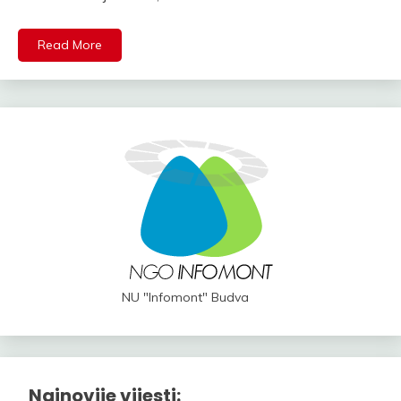
Read More
NU "Infomont" Budva
Najnovije vijesti: