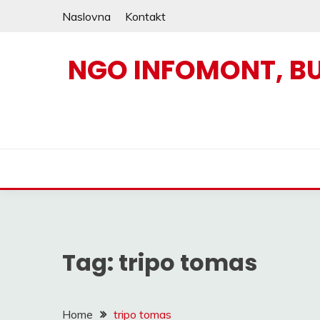
Skip
Naslovna
Kontakt
to
content
NGO INFOMONT, B
Tag:
tripo tomas
Home
tripo tomas