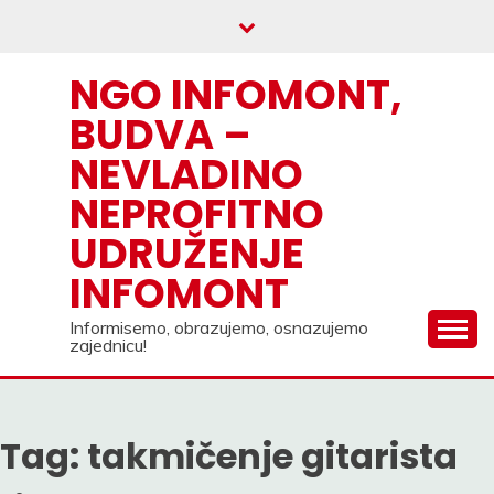
Skip
to
content
NGO INFOMONT,
BUDVA –
NEVLADINO
NEPROFITNO
UDRUŽENJE
INFOMONT
Informisemo, obrazujemo, osnazujemo
zajednicu!
Tag:
takmičenje gitarista