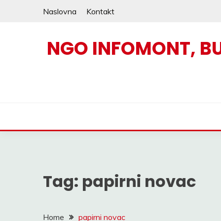
Skip
Naslovna
Kontakt
to
content
NGO INFOMONT, B
Tag:
papirni novac
Home
papirni novac