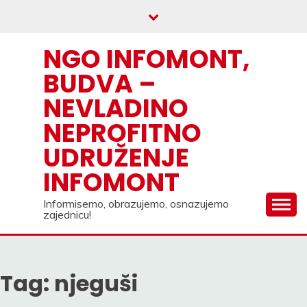
Skip
to
content
NGO INFOMONT,
BUDVA –
NEVLADINO
NEPROFITNO
UDRUŽENJE
INFOMONT
Informisemo, obrazujemo, osnazujemo
zajednicu!
Tag:
njeguši