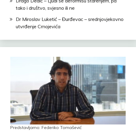
Drago Dedić – Ljudi se deformišu starenjem, pa
tako i društvo, svjesno ili ne
Dr Miroslav Luketić – Đurđevac – srednjovjekovno
utvrđenje Crnojevića
Predstavljamo: Federiko Tomašević