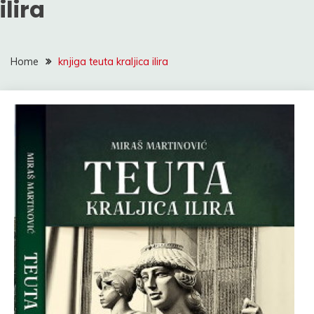
ilira
Home
knjiga teuta kraljica ilira