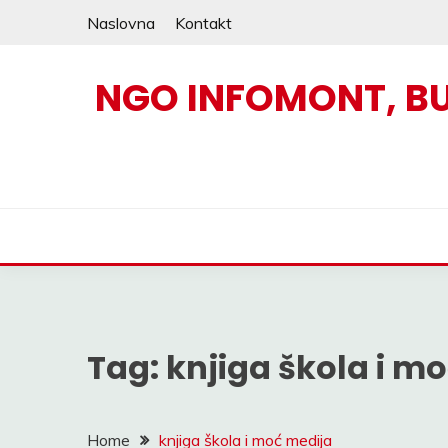
Skip
Naslovna
Kontakt
to
content
NGO INFOMONT, B
Tag:
knjiga škola i m
Home
knjiga škola i moć medija