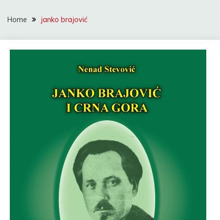
Home
janko brajović