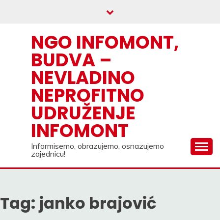
Skip
to
content
NGO INFOMONT,
BUDVA –
NEVLADINO
NEPROFITNO
UDRUŽENJE
INFOMONT
Informisemo, obrazujemo, osnazujemo
zajednicu!
Tag:
janko brajović