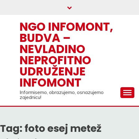
Skip
to
content
NGO INFOMONT,
BUDVA –
NEVLADINO
NEPROFITNO
UDRUŽENJE
INFOMONT
Informisemo, obrazujemo, osnazujemo
zajednicu!
Tag:
foto esej metež