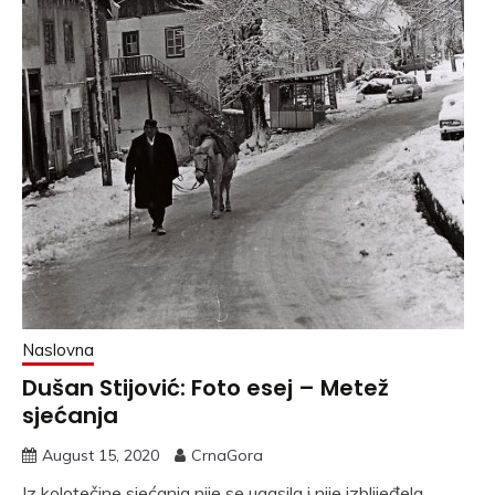
Naslovna
Dušan Stijović: Foto esej – Metež
sjećanja
August 15, 2020
CrnaGora
Iz kolotečine sjećanja nije se ugasila i nije izblijeđela