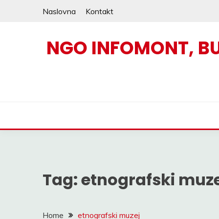
Skip
Naslovna
Kontakt
to
content
NGO INFOMONT, B
Tag:
etnografski muz
Home
etnografski muzej