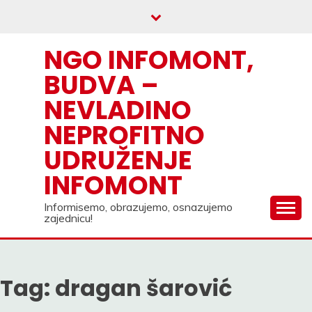
Skip
to
content
NGO INFOMONT,
BUDVA –
NEVLADINO
NEPROFITNO
UDRUŽENJE
INFOMONT
Informisemo, obrazujemo, osnazujemo
zajednicu!
Tag:
dragan šarović