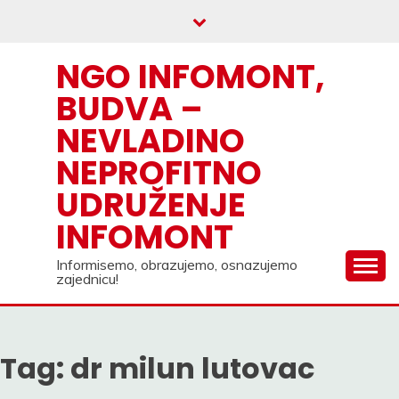
Skip
to
content
NGO INFOMONT,
BUDVA –
NEVLADINO
NEPROFITNO
UDRUŽENJE
INFOMONT
Informisemo, obrazujemo, osnazujemo
zajednicu!
Tag:
dr milun lutovac