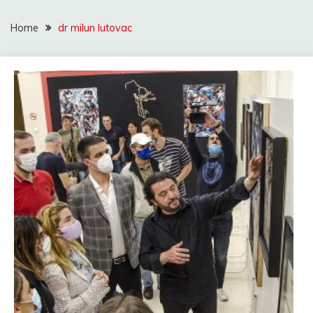
Home
dr milun lutovac