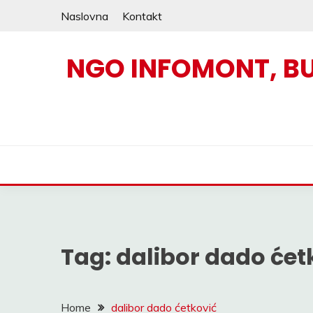
Skip
Naslovna
Kontakt
to
content
NGO INFOMONT, B
Tag:
dalibor dado ćet
Home
dalibor dado ćetković