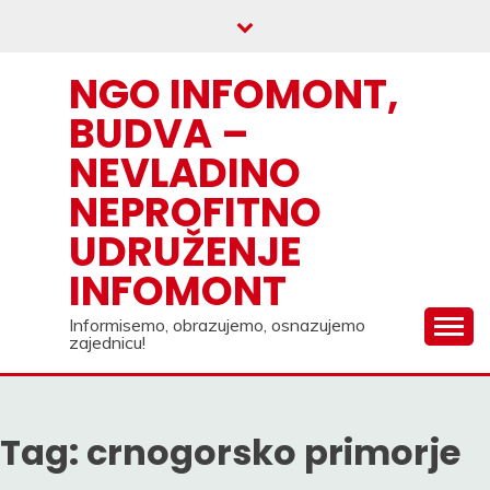
Skip
to
content
NGO INFOMONT,
BUDVA –
NEVLADINO
NEPROFITNO
UDRUŽENJE
INFOMONT
Informisemo, obrazujemo, osnazujemo
zajednicu!
Tag:
crnogorsko primorje