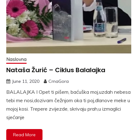
Naslovna
Nataša Žurić – Ciklus Balalajka
June 11, 2020
CrnaGora
BALALAJKA I Opet ti pišem, baćuška moj,uzdah nebesa
tebi me nosi,dozivam čežnjom oka ti poj,dlanove meke u
mojoj kosi. Trepere zvijezde, skrivaju prah,u izmaglici
sjećanje
Read More