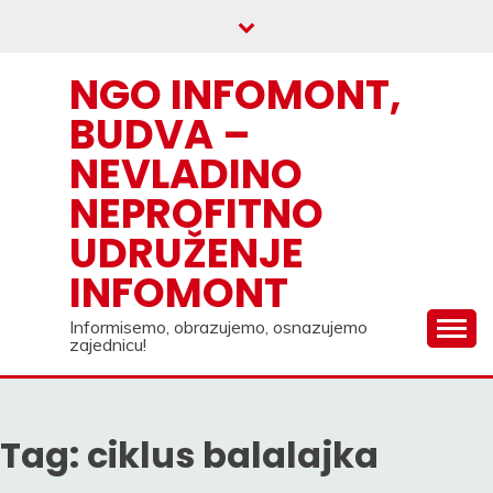
Skip
to
content
NGO INFOMONT,
BUDVA –
NEVLADINO
NEPROFITNO
UDRUŽENJE
INFOMONT
Informisemo, obrazujemo, osnazujemo
zajednicu!
Tag:
ciklus balalajka