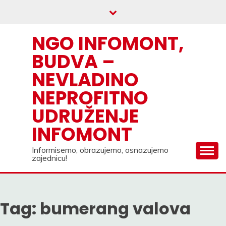
Skip
to
content
NGO INFOMONT,
BUDVA –
NEVLADINO
NEPROFITNO
UDRUŽENJE
INFOMONT
Informisemo, obrazujemo, osnazujemo
zajednicu!
Tag:
bumerang valova