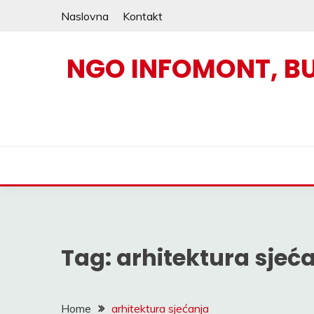
Skip
Naslovna
Kontakt
to
content
NGO INFOMONT, B
Tag:
arhitektura sjeć
Home
arhitektura sjećanja