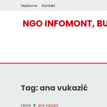
Skip
Naslovna
Kontakt
to
content
NGO INFOMONT, B
Tag:
ana vukazić
Home
ana vukazić