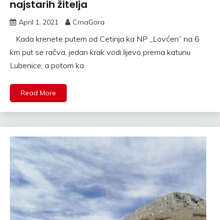
najstarih žitelja
April 1, 2021
CrnaGora
Kada krenete putem od Cetinja ka NP ,,Lovćen” na 6
km put se račva, jedan krak vodi lijevo prema katunu
Lubenice, a potom ka
Read More