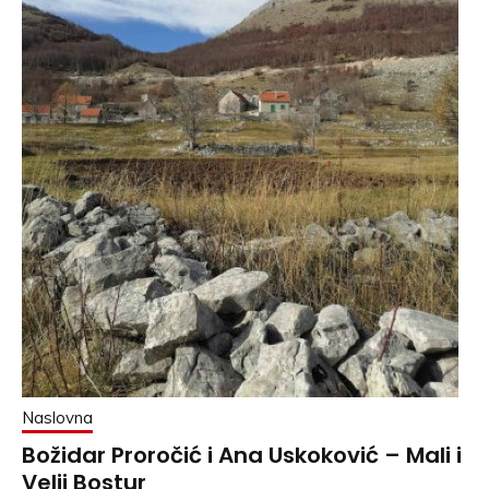
Naslovna
Božidar Proročić i Ana Uskoković – Mali i
Velji Bostur