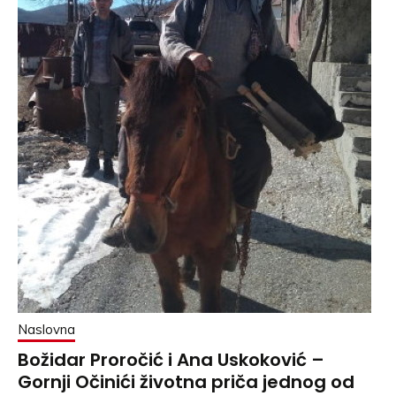
Naslovna
Božidar Proročić i Ana Uskoković –
Gornji Očinići životna priča jednog od