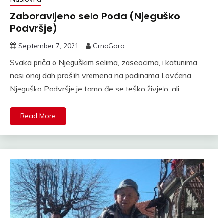
Zaboravljeno selo Poda (Njeguško
Podvršje)
September 7, 2021
CrnaGora
Svaka priča o Njeguškim selima, zaseocima, i katunima
nosi onaj dah prošlih vremena na padinama Lovćena.
Njeguško Podvršje je tamo đe se teško živjelo, ali
Read More