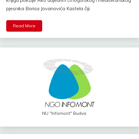
knjiga poezije Ako dojedrim crnogorskog i mediteranskog
pjesnika Borisa Jovanovića Kastela čiji
Read More
NU "Infomont" Budva