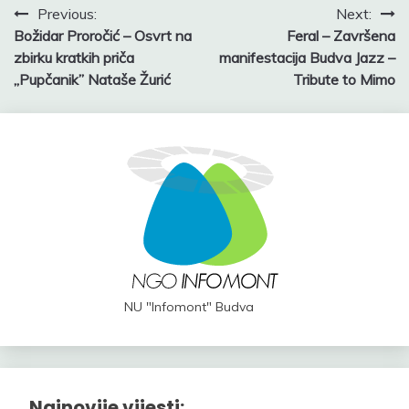
Post
Previous:
Next:
Božidar Proročić – Osvrt na
Feral – Završena
navigation
zbirku kratkih priča
manifestacija Budva Jazz –
„Pupčanik” Nataše Žurić
Tribute to Mimo
NU "Infomont" Budva
Najnovije vijesti: