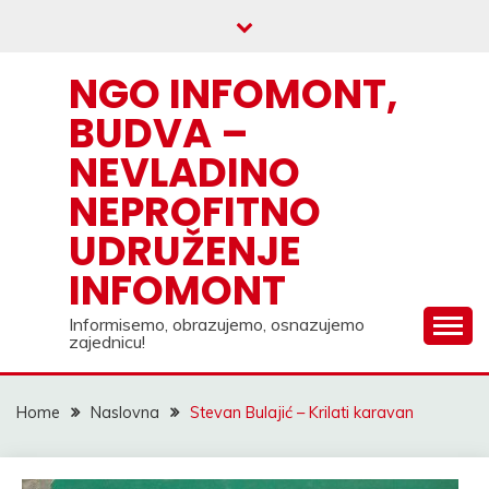
Skip
to
content
NGO INFOMONT,
BUDVA –
NEVLADINO
NEPROFITNO
UDRUŽENJE
INFOMONT
Informisemo, obrazujemo, osnazujemo
zajednicu!
Home
Naslovna
Stevan Bulajić – Krilati karavan