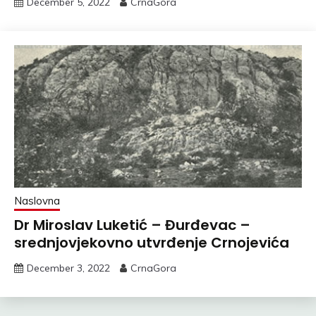
December 5, 2022
CrnaGora
Naslovna
Dr Miroslav Luketić – Đurđevac –
srednjovjekovno utvrđenje Crnojevića
December 3, 2022
CrnaGora