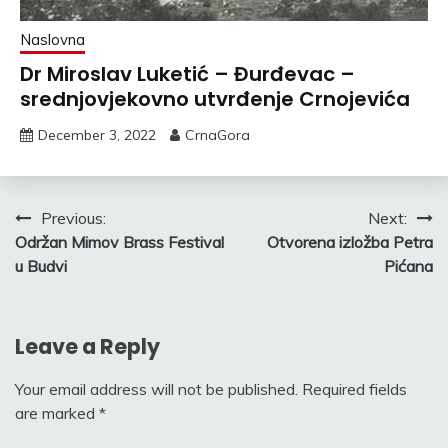
Naslovna
Dr Miroslav Luketić – Đurđevac –
srednjovjekovno utvrđenje Crnojevića
December 3, 2022
CrnaGora
Post
Previous:
Next:
Održan Mimov Brass Festival
Otvorena izložba Petra
navigation
u Budvi
Pićana
Leave a Reply
Your email address will not be published.
Required fields
are marked
*