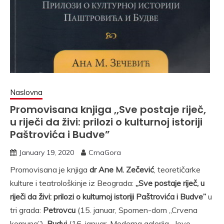
Naslovna
Promovisana knjiga ,,Sve postaje riječ,
u riječi da živi: prilozi o kulturnoj istoriji
Paštrovića i Budve”
January 19, 2020
CrnaGora
Promovisana je knjiga
dr Ane M. Zečević
, teoretičarke
kulture i teatrološkinje iz Beograda:
,,Sve postaje riječ, u
riječi da živi: prilozi o kulturnoj istoriji Paštrovića i Budve”
u
tri grada:
Petrovcu
(15. januar, Spomen-dom ,,Crvena
komuna”),
Budvi
(16. januar, Moderna galerija ,,Jovo