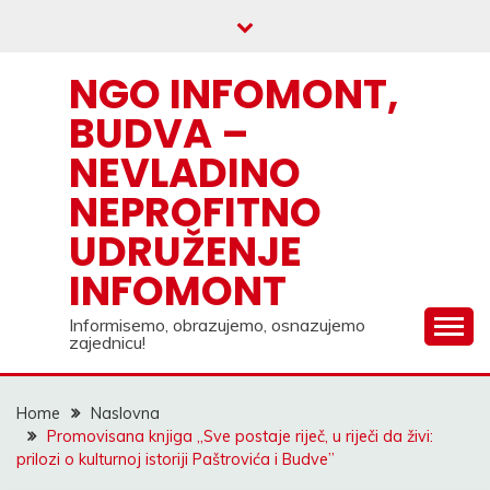
Skip
to
content
NGO INFOMONT,
BUDVA –
NEVLADINO
NEPROFITNO
UDRUŽENJE
INFOMONT
Informisemo, obrazujemo, osnazujemo
zajednicu!
Home
Naslovna
Promovisana knjiga ,,Sve postaje riječ, u riječi da živi:
prilozi o kulturnoj istoriji Paštrovića i Budve”