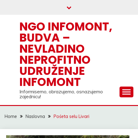
Skip
to
content
NGO INFOMONT,
BUDVA –
NEVLADINO
NEPROFITNO
UDRUŽENJE
INFOMONT
Informisemo, obrazujemo, osnazujemo
zajednicu!
Home
Naslovna
Pośeta selu Livari