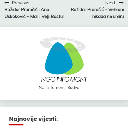
Post
Previous:
Next:
Božidar Proročić i Ana
Božidar Proročić – Velikani
navigation
Uskoković – Mali i Velji Bostur
nikada ne umiru
NU "Infomont" Budva
Najnovije vijesti: