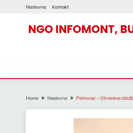
Skip
Naslovna
Kontakt
to
content
NGO INFOMONT, B
Home
Naslovna
Petrovac – Otvorena izložb