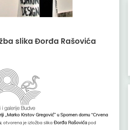
žba slika Đorđa Rašovića
eriji „Marko Krstov Gregović” u Spomen domu “Crvena
u
, otvorena je izložba slika
Đorđa Rašovića
pod