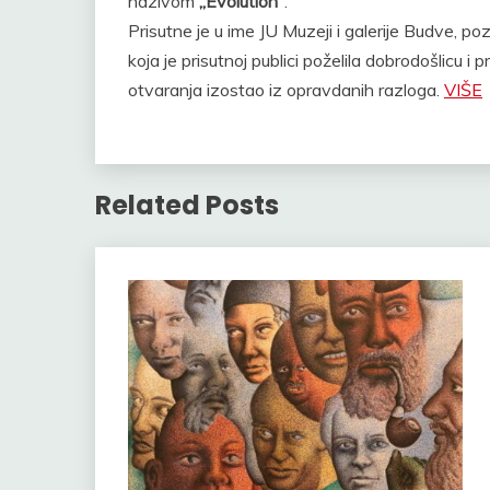
nazivom
„Evolution”
.
Prisutne je u ime JU Muzeji i galerije Budve, p
koja je prisutnoj publici poželila dobrodošlicu 
otvaranja izostao iz opravdanih razloga.
VIŠE
Related Posts