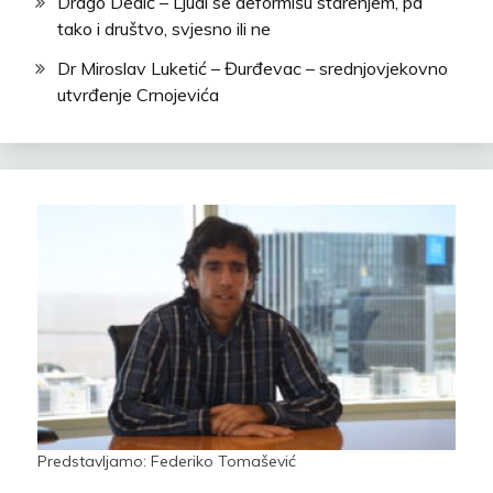
Drago Dedić – Ljudi se deformišu starenjem, pa
tako i društvo, svjesno ili ne
Dr Miroslav Luketić – Đurđevac – srednjovjekovno
utvrđenje Crnojevića
Predstavljamo: Federiko Tomašević