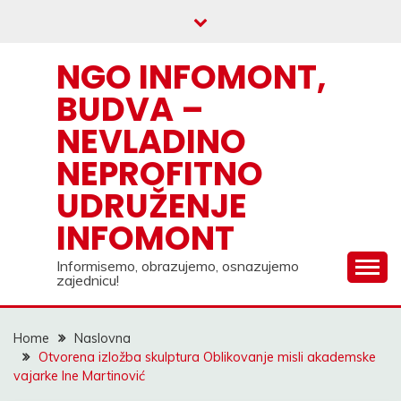
Skip
to
content
NGO INFOMONT,
BUDVA –
NEVLADINO
NEPROFITNO
UDRUŽENJE
INFOMONT
Informisemo, obrazujemo, osnazujemo
zajednicu!
Home
Naslovna
Otvorena izložba skulptura Oblikovanje misli akademske
vajarke Ine Martinović