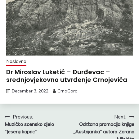
Naslovna
Dr Miroslav Luketić – Đurđevac –
srednjovjekovno utvrđenje Crnojevića
December 3, 2022
CrnaGora
Post
Previous:
Next:
Muzičko scensko djelo
Održana promocija knjige
navigation
“Jesenji kapric”
„Austrijanka” autora Zorana
Milekića