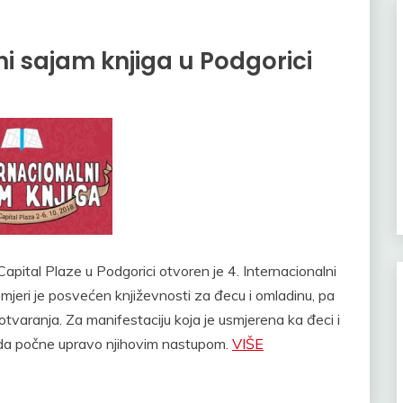
ni sajam knjiga u Podgorici
apital Plaze u Podgorici otvoren je 4. Internacionalni
 mjeri je posvećen književnosti za đecu i omladinu, pa
tvaranja. Za manifestaciju koja je usmjerena ka đeci i
go da počne upravo njihovim nastupom.
VIŠE