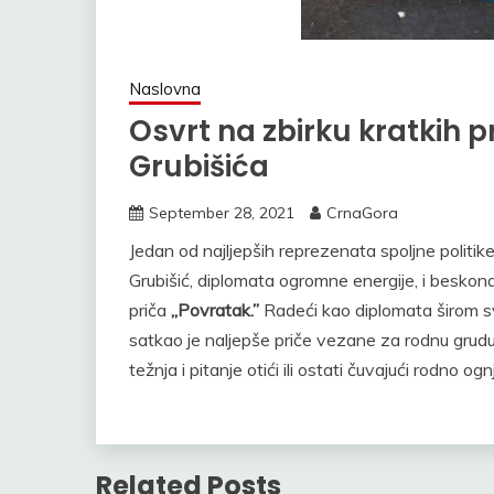
Naslovna
Osvrt na zbirku kratkih p
Grubišića
September 28, 2021
CrnaGora
Jedan od najljepših reprezenata spoljne politi
Grubišić, diplomata ogromne energije, i beskona
priča
,,Povratak.”
Radeći kao diplomata širom sv
satkao je naljepše priče vezane za rodnu grudu i
težnja i pitanje otići ili ostati čuvajući rodno 
Related Posts