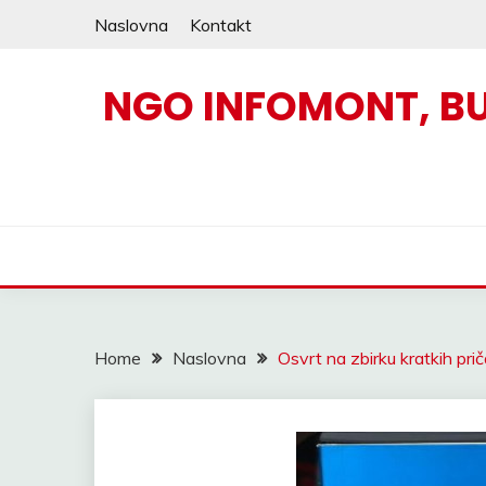
Skip
Naslovna
Kontakt
to
content
NGO INFOMONT, B
Home
Naslovna
Osvrt na zbirku kratkih pri