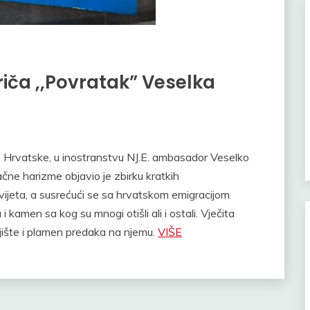
riča ,,Povratak” Veselka
ke Hrvatske, u inostranstvu NJ.E. ambasador Veselko
čne harizme objavio je zbirku kratkih
ijeta, a susrećući se sa hrvatskom emigracijom
 kamen sa kog su mnogi otišli ali i ostali. Vječita
ognjište i plamen predaka na njemu.
VIŠE