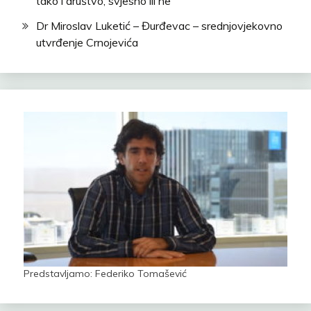
tako i društvo, svjesno ili ne
Dr Miroslav Luketić – Đurđevac – srednjovjekovno
utvrđenje Crnojevića
Predstavljamo: Federiko Tomašević