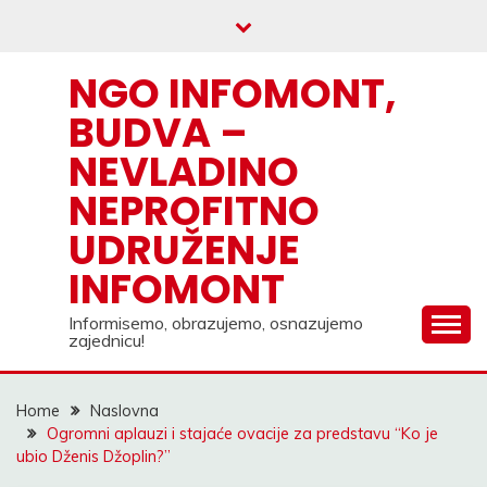
Skip
to
content
NGO INFOMONT,
BUDVA –
NEVLADINO
NEPROFITNO
UDRUŽENJE
INFOMONT
Informisemo, obrazujemo, osnazujemo
zajednicu!
Home
Naslovna
Ogromni aplauzi i stajaće ovacije za predstavu “Ko je
ubio Dženis Džoplin?”