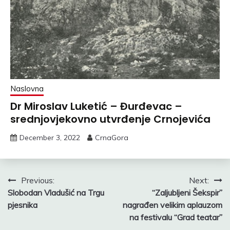
Naslovna
Dr Miroslav Luketić – Đurđevac –
srednjovjekovno utvrđenje Crnojevića
December 3, 2022
CrnaGora
Post
Previous:
Next:
Slobodan Vladušić na Trgu
“Zaljubljeni Šekspir”
navigation
pjesnika
nagrađen velikim aplauzom
na festivalu “Grad teatar”