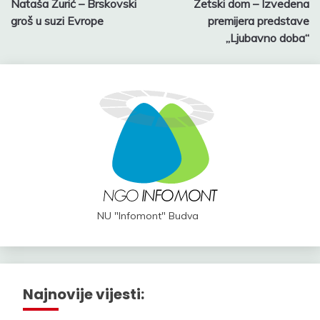
Nataša Žurić – Brskovski
Zetski dom – Izvedena
navigation
groš u suzi Evrope
premijera predstave
„Ljubavno doba“
NU "Infomont" Budva
Najnovije vijesti: