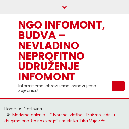
Skip
to
content
NGO INFOMONT,
BUDVA –
NEVLADINO
NEPROFITNO
UDRUŽENJE
INFOMONT
Informisemo, obrazujemo, osnazujemo
zajednicu!
Home
Naslovna
Moderna galerija – Otvorena izložba „Tražimo jedni u
drugima ono što nas spaja“ umjetnika Tiha Vujovića