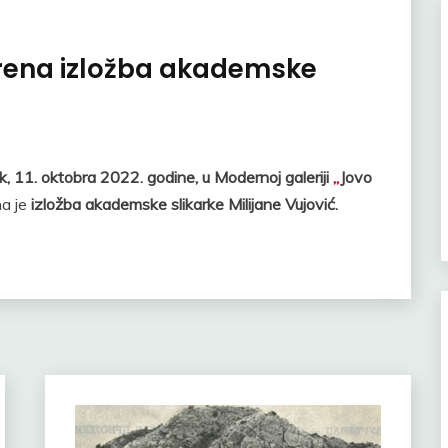
orena izložba akademske
k, 11. oktobra 2022. godine, u Modernoj galeriji
„
Jovo
na je
izložba akademske slikarke Milijane Vujović.