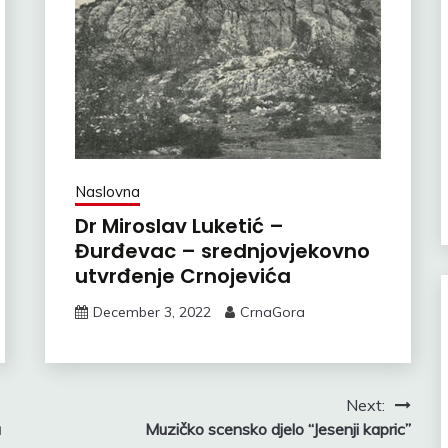
Naslovna
Dr Miroslav Luketić –
Đurđevac – srednjovjekovno
utvrđenje Crnojevića
December 3, 2022
CrnaGora
Next:
a
Muzičko scensko djelo “Jesenji kapric”