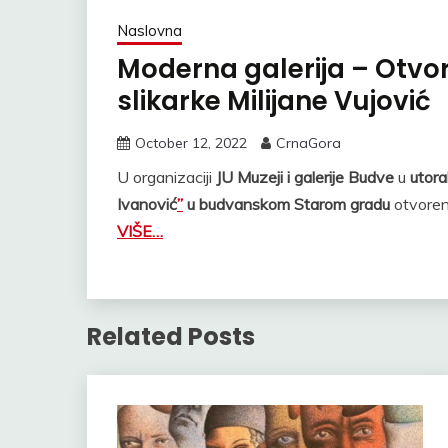
Naslovna
Moderna galerija – Otv
slikarke Milijane Vujović
October 12, 2022
CrnaGora
U organizaciji
JU Muzeji i galerije Budve
u
utora
Ivanović
”
u budvanskom Starom gradu
otvore
VIŠE…
Related Posts