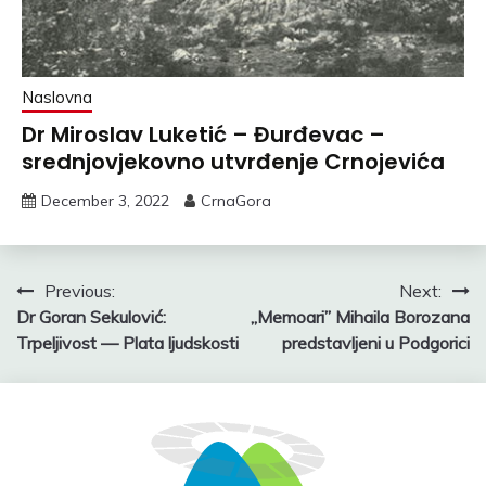
Naslovna
Dr Miroslav Luketić – Đurđevac –
srednjovjekovno utvrđenje Crnojevića
December 3, 2022
CrnaGora
Post
Previous:
Next:
Dr Goran Sekulović:
„Memoari” Mihaila Borozana
navigation
Trpeljivost — Plata ljudskosti
predstavljeni u Podgorici