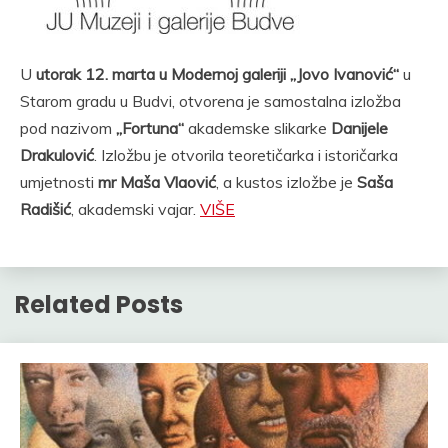
U
utorak 12. marta u Modernoj galeriji „Jovo Ivanović“
u
Starom gradu u Budvi, otvorena je samostalna izložba
pod nazivom
„Fortuna“
akademske slikarke
Danijele
Drakulović
. Izložbu je otvorila teoretičarka i istoričarka
umjetnosti
mr Maša Vlaović
, a kustos izložbe je
Saša
Radišić
, akademski vajar.
VIŠE
Related Posts