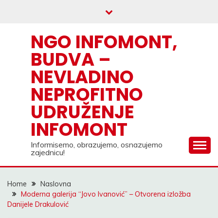
Skip
to
content
NGO INFOMONT,
BUDVA –
NEVLADINO
NEPROFITNO
UDRUŽENJE
INFOMONT
Informisemo, obrazujemo, osnazujemo
zajednicu!
Home
Naslovna
Moderna galerija “Jovo Ivanović” – Otvorena izložba
Danijele Drakulović