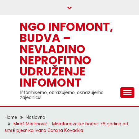
Skip
to
content
NGO INFOMONT,
BUDVA –
NEVLADINO
NEPROFITNO
UDRUŽENJE
INFOMONT
Informisemo, obrazujemo, osnazujemo
zajednicu!
Home
Naslovna
Miraš Martinović – Metafora velike borbe: 78 godina od
smrti pjesnika Ivana Gorana Kovačića