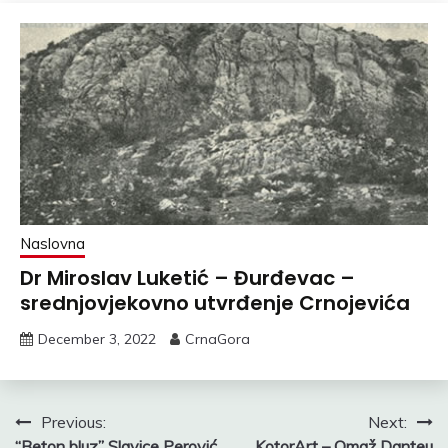
Naslovna
Dr Miroslav Luketić – Đurđevac –
srednjovjekovno utvrđenje Crnojevića
December 3, 2022
CrnaGora
Post
Previous:
Next:
“Beton bluz” Slavice Perović
KotorArt – Omaž Danteu