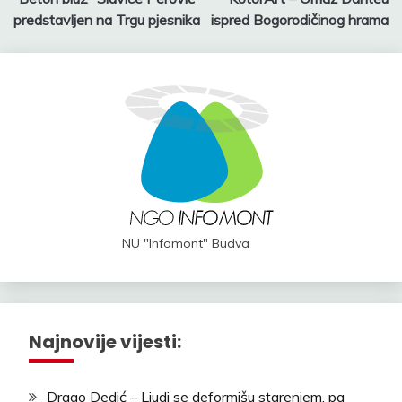
navigation
predstavljen na Trgu pjesnika
ispred Bogorodičinog hrama
NU "Infomont" Budva
Najnovije vijesti:
Drago Dedić – Ljudi se deformišu starenjem, pa