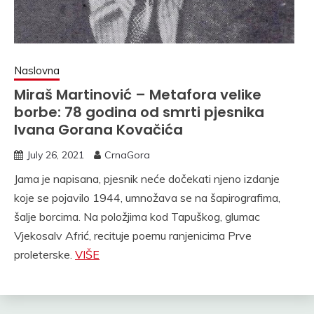
Naslovna
Miraš Martinović – Metafora velike
borbe: 78 godina od smrti pjesnika
Ivana Gorana Kovačića
July 26, 2021
CrnaGora
Jama je napisana, pjesnik neće dočekati njeno izdanje
koje se pojavilo 1944, umnožava se na šapirografima,
šalje borcima. Na položjima kod Tapuškog, glumac
Vjekosalv Afrić, recituje poemu ranjenicima Prve
proleterske.
VIŠE