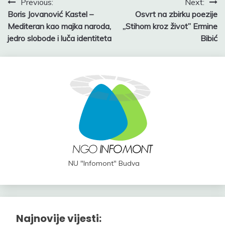
Post
Previous:
Next:
Boris Jovanović Kastel –
Osvrt na zbirku poezije
navigation
Mediteran kao majka naroda,
,,Stihom kroz život” Ermine
jedro slobode i luča identiteta
Bibić
NU "Infomont" Budva
Najnovije vijesti: