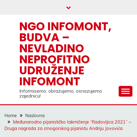
Skip
to
content
NGO INFOMONT,
BUDVA –
NEVLADINO
NEPROFITNO
UDRUŽENJE
INFOMONT
Informisemo, obrazujemo, osnazujemo
zajednicu!
Home
Naslovna
Međunarodno pijanističko takmičenje “Radovljica 2021” –
Druga nagrada za crnogorskog pijanistu Andriju Jovovića