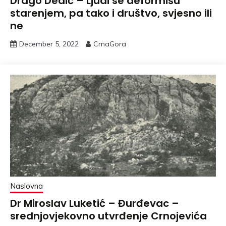
Drago Dedić – Ljudi se deformišu
starenjem, pa tako i društvo, svjesno ili
ne
December 5, 2022
CrnaGora
Naslovna
Dr Miroslav Luketić – Đurđevac –
srednjovjekovno utvrđenje Crnojevića