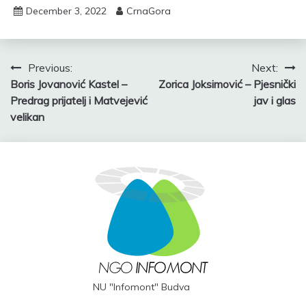
December 3, 2022
CrnaGora
Post
Previous:
Next:
Boris Jovanović Kastel –
Zorica Joksimović – Pjesnički
navigation
Predrag prijatelj i Matvejević
jav i glas
velikan
NU "Infomont" Budva